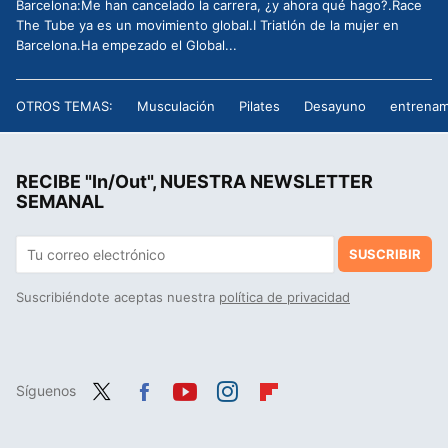
Barcelona:Me han cancelado la carrera, ¿y ahora qué hago?.Race
The Tube ya es un movimiento global.I Triatlón de la mujer en
Barcelona.Ha empezado el Global...
OTROS TEMAS:
Musculación
Pilates
Desayuno
entrenam
RECIBE "In/Out", NUESTRA NEWSLETTER
SEMANAL
SUSCRIBIR
Suscribiéndote aceptas nuestra
política de privacidad
Síguenos
Twit
Fac
You
Inst
Flip