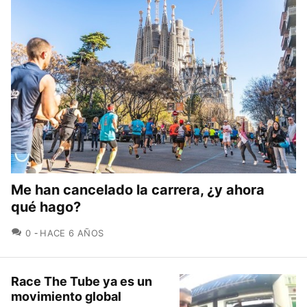
Me han cancelado la carrera, ¿y ahora
qué hago?
COMENTARIOS
0
HACE 6 AÑOS
Race The Tube ya es un
movimiento global