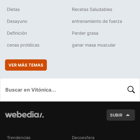
Dietas
Recetas Saludables
Desayuno
entrenamiento de fuerza
Definición
Perder grasa
cenas protéicas
ganar masa muscular
VER MÁS TEMAS
BUSC
SUBIR
Trendencias
Decoesfera