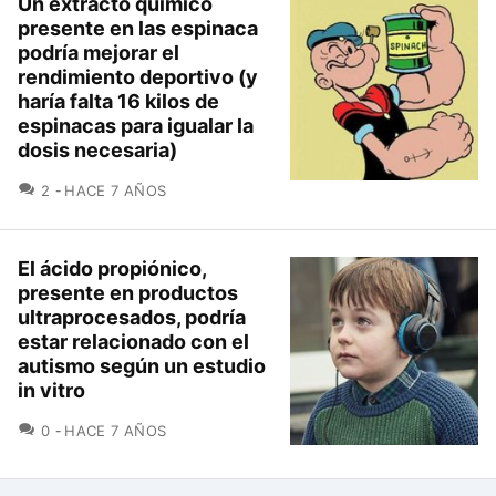
Un extracto químico
presente en las espinaca
podría mejorar el
rendimiento deportivo (y
haría falta 16 kilos de
espinacas para igualar la
dosis necesaria)
COMENTARIOS
2
HACE 7 AÑOS
El ácido propiónico,
presente en productos
ultraprocesados, podría
estar relacionado con el
autismo según un estudio
in vitro
COMENTARIOS
0
HACE 7 AÑOS