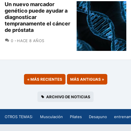
Un nuevo marcador
genético puede ayudar a
diagnosticar
tempranamente el cáncer
de próstata
COMENTARIOS
0
HACE 8 AÑOS
«
MÁS RECIENTES
MÁS ANTIGUAS
»
ARCHIVO DE NOTICIAS
OTROS TEMAS:
Musculación
Pilates
Desayuno
entrenam