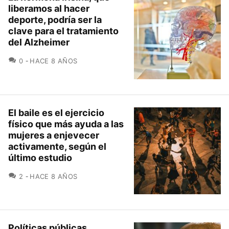
liberamos al hacer
deporte, podría ser la
clave para el tratamiento
del Alzheimer
COMENTARIOS
0
HACE 8 AÑOS
El baile es el ejercicio
físico que más ayuda a las
mujeres a enjevecer
activamente, según el
último estudio
COMENTARIOS
2
HACE 8 AÑOS
Políticas públicas