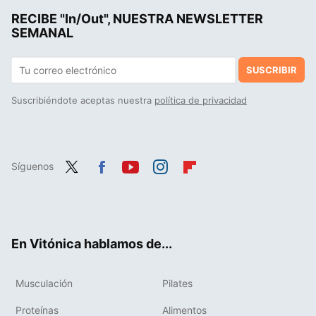
RECIBE "In/Out", NUESTRA NEWSLETTER
SEMANAL
SUSCRIBIR
Suscribiéndote aceptas nuestra
política de privacidad
Síguenos
Twit
Fac
You
Inst
Flip
ter
ebo
tub
agr
boa
ok
e
am
rd
En Vitónica hablamos de...
Musculación
Pilates
Proteínas
Alimentos