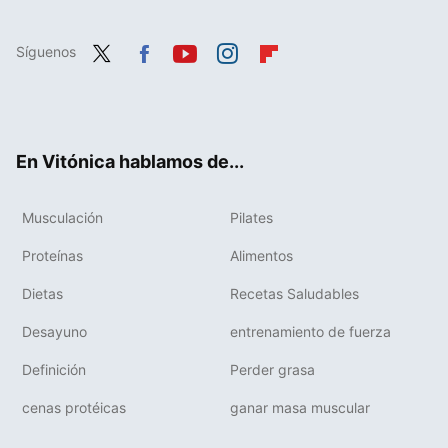
Síguenos
Twit
Fac
You
Inst
Flip
ter
ebo
tub
agr
boa
ok
e
am
rd
En Vitónica hablamos de...
Musculación
Pilates
Proteínas
Alimentos
Dietas
Recetas Saludables
Desayuno
entrenamiento de fuerza
Definición
Perder grasa
cenas protéicas
ganar masa muscular