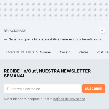
RELACIONADO
Sabemos que la bicicleta estática tiene muchos beneficios pero hay uno que tiene asombrada a la ciencia: mejora la memoria
La técnica para calmar a una persona enfadada en menos de dos minutos según un experto en resolución de conflictos
TEMAS DE INTERÉS
Quinoa
Crossfit
Pilates
Postura
Los estadios de España quieren llegar a tiempo al Mundial 2030. El problema es quién lo paga
RECIBE "In/Out", NUESTRA NEWSLETTER
SEMANAL
SUSCRIBIR
Suscribiéndote aceptas nuestra
política de privacidad