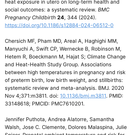
heat exposure in utero on long-term health and
social outcomes: a systematic review.
BMC
Pregnancy Childbirth
24
, 344 (2024).
https://doi.org/10.1186/s12884-024-06512-0
Chersich MF, Pham MD, Areal A, Haghighi MM,
Manyuchi A, Swift CP, Wernecke B, Robinson M,
Hetem R, Boeckmann M, Hajat S; Climate Change
and Heat-Health Study Group. Associations
between high temperatures in pregnancy and risk
of preterm birth, low birth weight, and stillbirths:
systematic review and meta-analysis. BMJ. 2020
Nov 4;371:m3811. doi:
10.1136/bmj.m3811
. PMID:
33148618; PMCID: PMC7610201.
Jennifer Puthota, Andrea Alatorre, Samantha
Walsh, Jose C. Clemente, Dolores Malaspina, Julie
Spicer, Prenatal ambient temperature and risk for