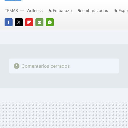
TEMAS
Wellness
Embarazo
embarazadas
Espe
FACEBOOK
TWITTER
FLIPBOARD
E-
WHATSAPP
MAIL
Comentarios cerrados