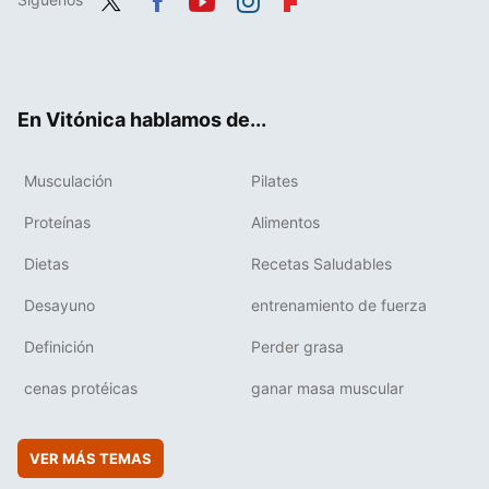
Twit
Fac
You
Inst
Flip
ter
ebo
tub
agr
boa
ok
e
am
rd
En Vitónica hablamos de...
Musculación
Pilates
Proteínas
Alimentos
Dietas
Recetas Saludables
Desayuno
entrenamiento de fuerza
Definición
Perder grasa
cenas protéicas
ganar masa muscular
VER MÁS TEMAS