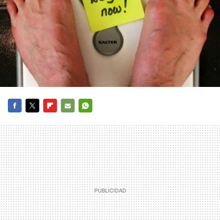
FACEBOOK
TWITTER
FLIPBOARD
E-
WHATSAPP
MAIL