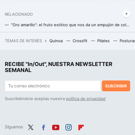
RELACIONADO
"Oro amarillo": el fruto exótico que nos da un empujón de colágeno para mejorar la salud de la piel
Mucha gente piensa que cenar lechuga ayuda a dormir mejor. Esta es la realidad explicada por expertos en salud y nutrición
TEMAS DE INTERÉS
Quinoa
Crossfit
Pilates
Postura
Este es el pan de caja para sándwich que Profeco recomienda: es el más saludable por tener menos sodio y azúcares
La cena rica en proteínas y baja en hidratos que puedes preparar con calabaza, calabacín y sólo cuatro ingredientes más, en minutos
RECIBE "In/Out", NUESTRA NEWSLETTER
Tarta de yogur sin azúcar y sin gluten: receta saludable muy fácil y rápida
SEMANAL
SUSCRIBIR
Suscribiéndote aceptas nuestra
política de privacidad
Síguenos