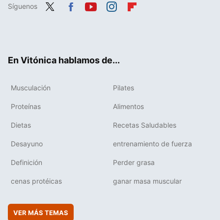
Síguenos
Twit
Fac
You
Inst
Flip
ter
ebo
tub
agr
boa
ok
e
am
rd
En Vitónica hablamos de...
Musculación
Pilates
Proteínas
Alimentos
Dietas
Recetas Saludables
Desayuno
entrenamiento de fuerza
Definición
Perder grasa
cenas protéicas
ganar masa muscular
VER MÁS TEMAS