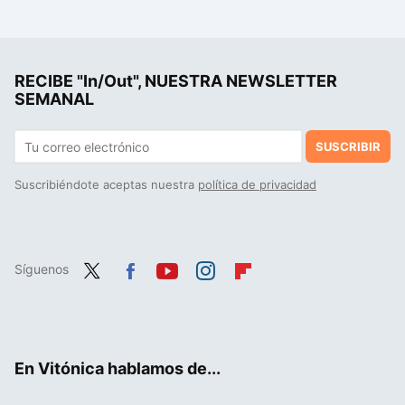
RECIBE "In/Out", NUESTRA NEWSLETTER
SEMANAL
SUSCRIBIR
Suscribiéndote aceptas nuestra
política de privacidad
Síguenos
Twit
Fac
You
Inst
Flip
ter
ebo
tub
agr
boa
ok
e
am
rd
En Vitónica hablamos de...