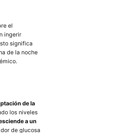
re el
 ingerir
Esto significa
na de la noche
cémico.
aptación de la
ndo los niveles
esciende a un
idor de glucosa