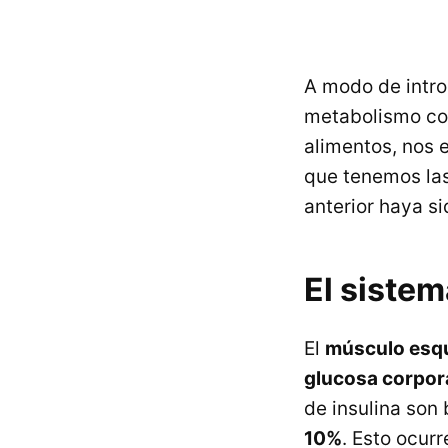
A modo de intr
metabolismo cor
alimentos, nos
que tenemos la
anterior haya s
El sistem
El
músculo esque
glucosa corpor
de insulina son
10%
. Esto ocur