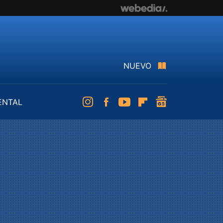
NUEVO
ENTAL
Instagram
Facebook
Youtube
Flipboard
googlenews