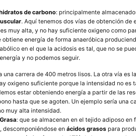
hidratos de carbono
: principalmente almacenado
uscular
. Aquí tenemos dos vías de obtención de 
 es muy alta, y no hay suficiente oxigeno como par
e obtiene energía de forma anaeróbica produciend
bólico en el que la acidosis es tal, que no se pue
energía y no podemos seguir.
 una carrera de 400 metros lisos. La otra vía es l
y oxigeno suficiente porque la intensidad no es t
mos estar obteniendo energía a partir de las re
bono hasta que se agoten. Un ejemplo sería una c
o muy alta intensidad.
 Grasa
: que se almacenan en el tejido adiposo en
, descomponiéndose en
ácidos grasos
para produ