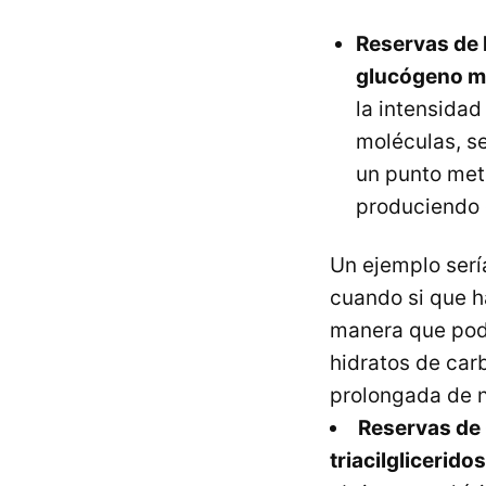
Reservas de 
glucógeno m
la intensidad
moléculas, s
un punto meta
produciendo 
Un ejemplo sería
cuando si que ha
manera que pode
hidratos de car
prolongada de n
Reservas de
triacilgliceridos