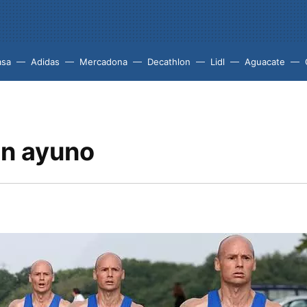
asa
Adidas
Mercadona
Decathlon
Lidl
Aguacate
en ayuno