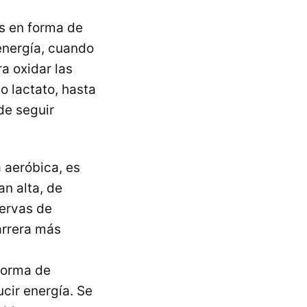
s en forma de
energía, cuando
a oxidar las
o lactato, hasta
de seguir
a aeróbica, es
an alta, de
servas de
arrera más
 forma de
cir energía. Se