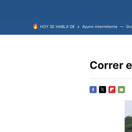
HOY SE HABLA DE
Ayuno intermitente
Gr
Correr 
FACEBOOK
TWITTER
FLIPBOARD
E-
MAIL