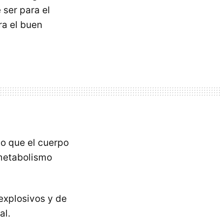
 ser para el
ra el buen
co que el cuerpo
 metabolismo
 explosivos y de
al.