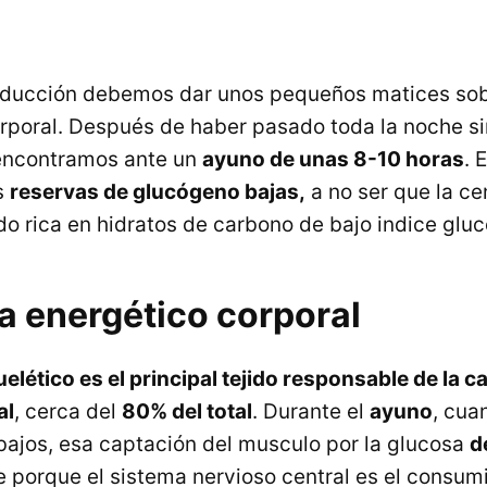
oducción debemos dar unos pequeños matices sob
poral. Después de haber pasado toda la noche sin
 encontramos ante un
ayuno de unas 8-10 horas
. 
s
reservas de glucógeno bajas,
a no ser que la ce
ido rica en hidratos de carbono de bajo indice glu
a energético corporal
lético es el principal tejido responsable de la c
al
, cerca del
80% del total
. Durante el
ayuno
, cua
 bajos, esa captación del musculo por la glucosa
d
re porque el sistema nervioso central es el consum