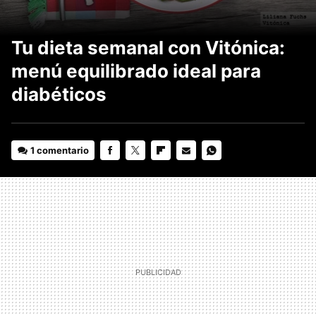
Tu dieta semanal con Vitónica:
menú equilibrado ideal para
diabéticos
1 comentario
FACEBOOK
TWITTER
FLIPBOARD
E-
WHATSAPP
MAIL