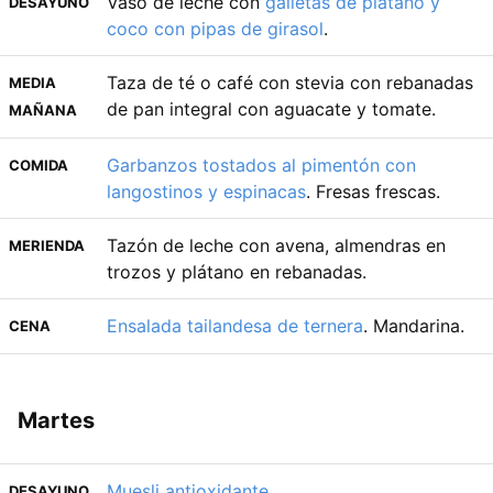
Vaso de leche con
galletas de plátano y
DESAYUNO
coco con pipas de girasol
.
Taza de té o café con stevia con rebanadas
MEDIA
de pan integral con aguacate y tomate.
MAÑANA
Garbanzos tostados al pimentón con
COMIDA
langostinos y espinacas
. Fresas frescas.
Tazón de leche con avena, almendras en
MERIENDA
trozos y plátano en rebanadas.
Ensalada tailandesa de ternera
. Mandarina.
CENA
Martes
Muesli antioxidante
.
DESAYUNO