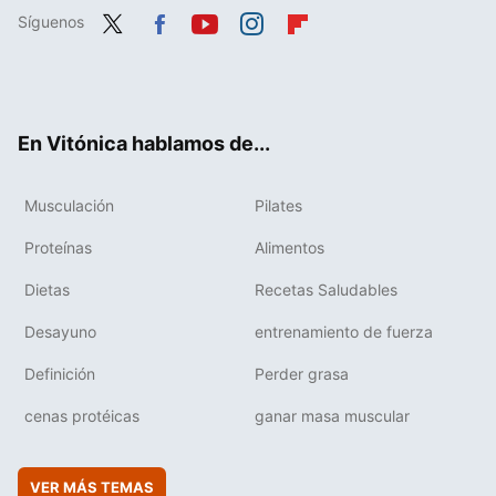
Síguenos
Twit
Fac
You
Inst
Flip
ter
ebo
tub
agr
boa
ok
e
am
rd
En Vitónica hablamos de...
Musculación
Pilates
Proteínas
Alimentos
Dietas
Recetas Saludables
Desayuno
entrenamiento de fuerza
Definición
Perder grasa
cenas protéicas
ganar masa muscular
VER MÁS TEMAS