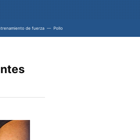
trenamiento de fuerza
Pollo
entes