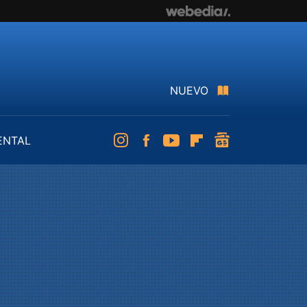
NUEVO
ENTAL
Instagram
Facebook
Youtube
Flipboard
googlenews