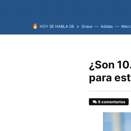
HOY SE HABLA DE
Grasa
Adidas
Merc
¿Son 10
para es
9 comentarios