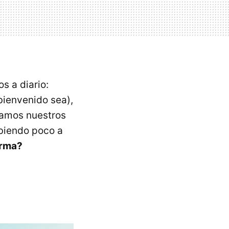
s a diario:
 bienvenido sea),
tamos nuestros
ubiendo poco a
orma?