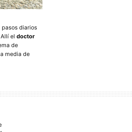
 pasos diarios
 Allí el
doctor
lema de
na media de
e