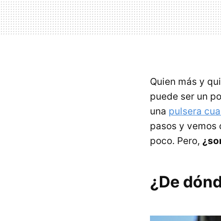
Quien más y qui
puede ser un p
una
pulsera cua
pasos y vemos c
poco. Pero,
¿son
¿De dónd