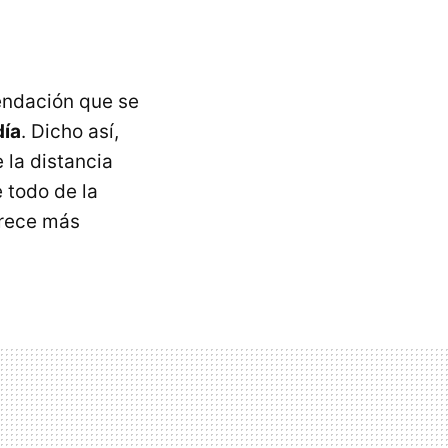
endación que se
día
. Dicho así,
 la distancia
 todo de la
arece más