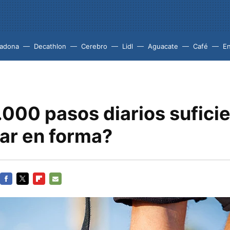
adona
Decathlon
Cerebro
Lidl
Aguacate
Café
En
.000 pasos diarios sufici
tar en forma?
FACEBOOK
TWITTER
FLIPBOARD
E-
MAIL