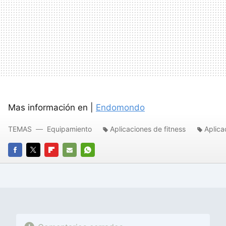
Mas información en |
Endomondo
TEMAS
Equipamiento
Aplicaciones de fitness
Aplica
FACEBOOK
TWITTER
FLIPBOARD
E-
WHATSAPP
MAIL