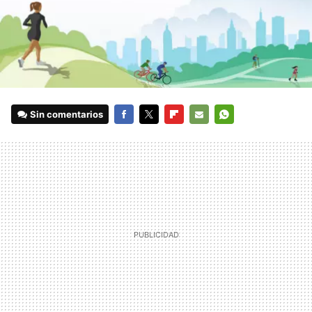
Sin comentarios
FACEBOOK
TWITTER
FLIPBOARD
E-
WHATSAPP
MAIL