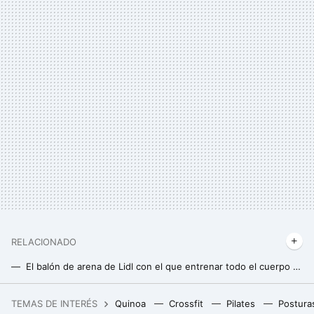
RELACIONADO
El balón de arena de Lidl con el que entrenar todo el cuerpo por un precio muy reducido
Estas son las zapatillas Hoka más premiadas, y ahora están con descuento en Decathlon
TEMAS DE INTERÉS
Quinoa
Crossfit
Pilates
Postura
Preparamos hasta ocho tostadas a la vez, sin esperas y sin usar la tostadora, gracias a este accesorio