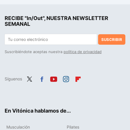
Estas Skechers son la mejor opción si buscas comodidad y elegancia sin dejarte un dineral
RECIBE "In/Out", NUESTRA NEWSLETTER
El mejor fichaje para senderistas son estas Merrell impermeables que ahora tienen rebaja en Decathlon
SEMANAL
SUSCRIBIR
Suscribiéndote aceptas nuestra
política de privacidad
Síguenos
Twit
Fac
You
Inst
Flip
ter
ebo
tub
agr
boa
ok
e
am
rd
En Vitónica hablamos de...
Musculación
Pilates