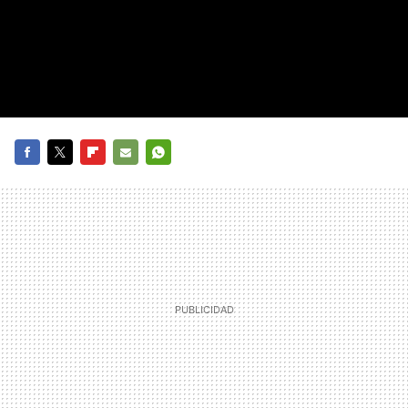
FACEBOOK
TWITTER
FLIPBOARD
E-
WHATSAPP
MAIL