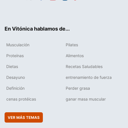
Twit
Fac
You
Inst
Flip
ter
ebo
tub
agr
boa
ok
e
am
rd
En Vitónica hablamos de...
Musculación
Pilates
Proteínas
Alimentos
Dietas
Recetas Saludables
Desayuno
entrenamiento de fuerza
Definición
Perder grasa
cenas protéicas
ganar masa muscular
VER MÁS TEMAS