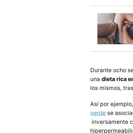
Durante ocho s
una
dieta rica e
los mismos, tras
Así por ejemplo,
verde
se asocia
inversamente co
hiperpermeabilid