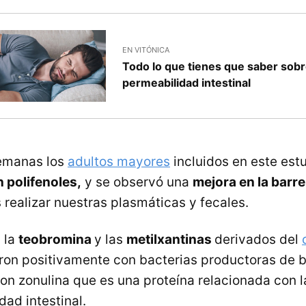
EN VITÓNICA
Todo lo que tienes que saber sobr
permeabilidad intestinal
emanas los
adultos mayores
incluidos en este estu
n polifenoles,
y se observó una
mejora en la barre
 realizar nuestras plasmáticas y fecales.
 la
teobromina
y las
metilxantinas
derivados del
ron positivamente con bacterias productoras de b
n zonulina que es una proteína relacionada con l
ad intestinal.