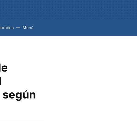
roteína
Menú
de
l
, según