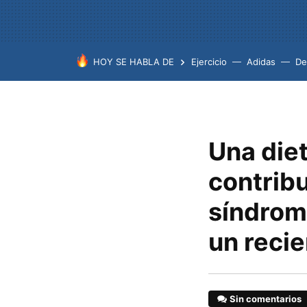
HOY SE HABLA DE
Ejercicio
Adidas
De
Una diet
contribu
síndrom
un recie
Sin comentarios