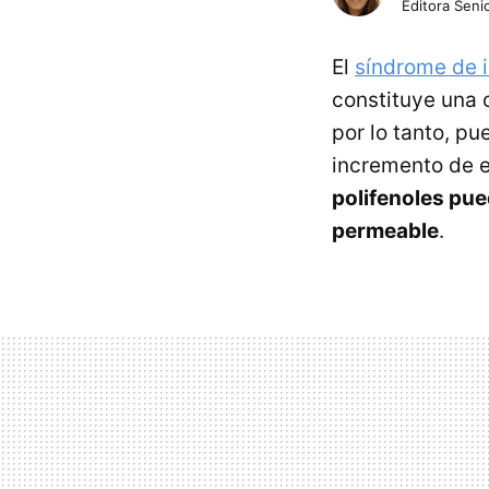
Editora Senio
El
síndrome de 
constituye una c
por lo tanto, p
incremento de 
polifenoles pue
permeable
.