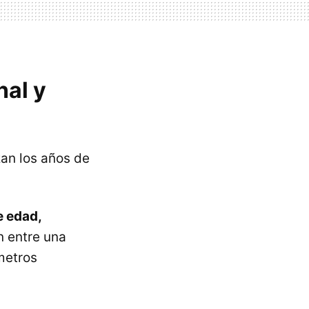
nal y
an los años de
e edad,
n entre una
metros