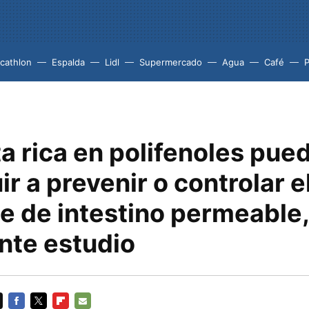
cathlon
Espalda
Lidl
Supermercado
Agua
Café
P
a rica en polifenoles pue
ir a prevenir o controlar e
e de intestino permeable
nte estudio