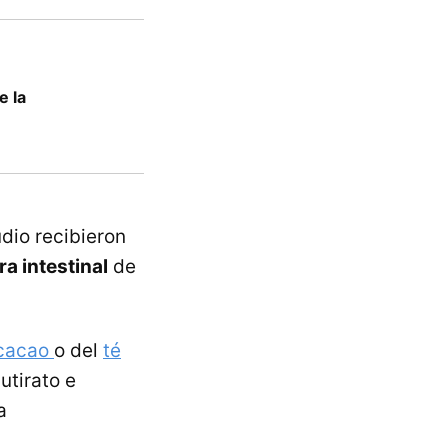
e la
dio recibieron
ra intestinal
de
cacao
o del
té
utirato e
a