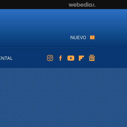
NUEVO
ENTAL
Instagram
Facebook
Youtube
Flipboard
googlenews