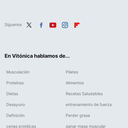
Síguenos
Twit
Fac
You
Inst
Flip
ter
ebo
tub
agr
boa
ok
e
am
rd
En Vitónica hablamos de...
Musculación
Pilates
Proteínas
Alimentos
Dietas
Recetas Saludables
Desayuno
entrenamiento de fuerza
Definición
Perder grasa
cenas protéicas
ganar masa muscular