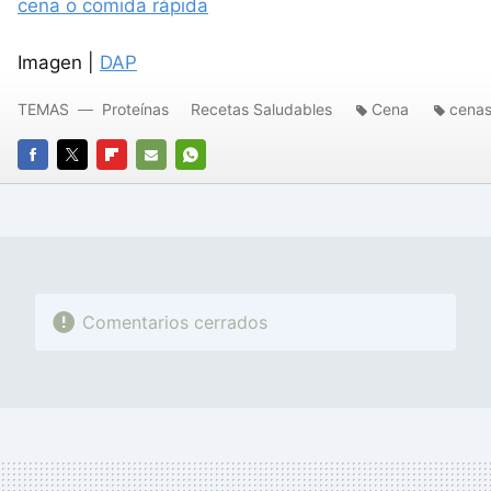
cena o comida rápida
Imagen |
DAP
TEMAS
Proteínas
Recetas Saludables
Cena
cenas
FACEBOOK
TWITTER
FLIPBOARD
E-
WHATSAPP
MAIL
Comentarios cerrados