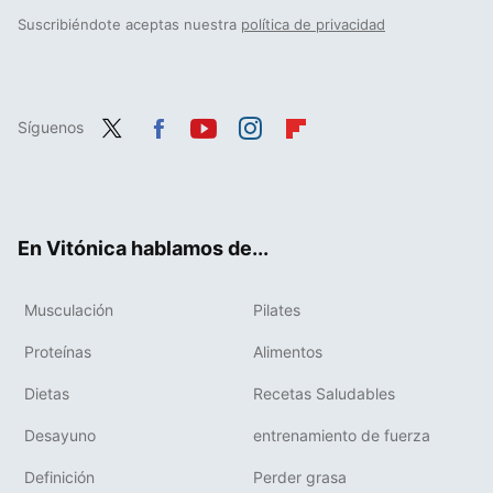
Suscribiéndote aceptas nuestra
política de privacidad
Síguenos
Twit
Fac
You
Inst
Flip
ter
ebo
tub
agr
boa
ok
e
am
rd
En Vitónica hablamos de...
Musculación
Pilates
Proteínas
Alimentos
Dietas
Recetas Saludables
Desayuno
entrenamiento de fuerza
Definición
Perder grasa