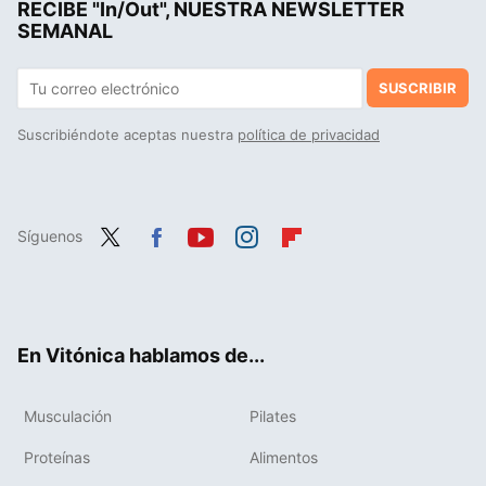
RECIBE "In/Out", NUESTRA NEWSLETTER
Colágeno para deportistas: ¿milagro para el rendimiento y las articulaciones o una simple moda?
SEMANAL
SUSCRIBIR
Suscribiéndote aceptas nuestra
política de privacidad
Síguenos
Twit
Fac
You
Inst
Flip
ter
ebo
tub
agr
boa
ok
e
am
rd
En Vitónica hablamos de...
Musculación
Pilates
Proteínas
Alimentos