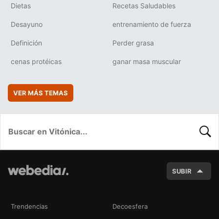
Dietas
Recetas Saludables
Desayuno
entrenamiento de fuerza
Definición
Perder grasa
cenas protéicas
ganar masa muscular
VER MÁS TEMAS
BUSC
SUBIR
Trendencias
Decoesfera