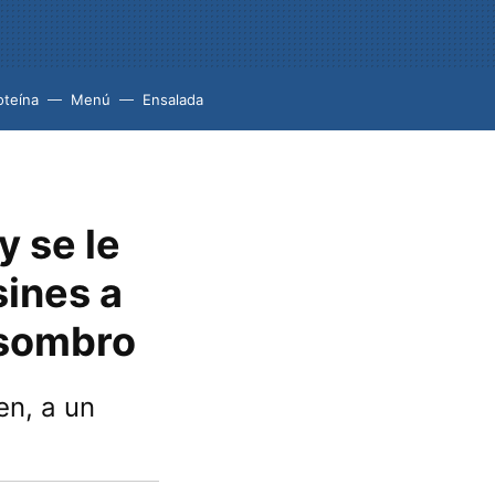
oteína
Menú
Ensalada
y se le
sines a
asombro
en, a un