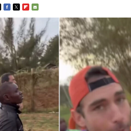
FACEBOOK
TWITTER
FLIPBOARD
E-
MAIL