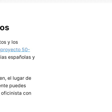
nos
tos y los
l
proyecto 50-
cias españolas y
n, el lugar de
mente puedes
 oficinista con