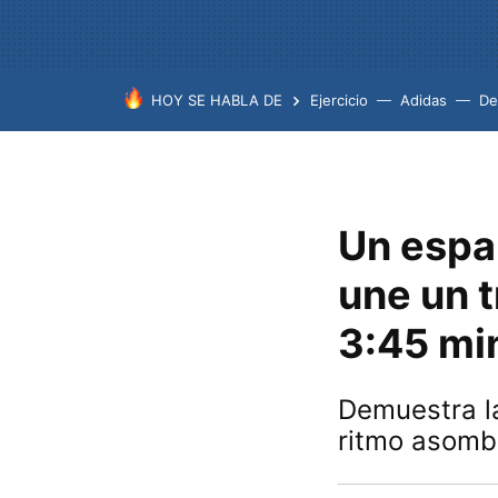
HOY SE HABLA DE
Ejercicio
Adidas
De
Un españ
une un 
3:45 mi
Demuestra la
ritmo asomb