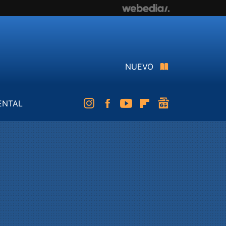
NUEVO
ENTAL
Instagram
Facebook
Youtube
Flipboard
googlenews