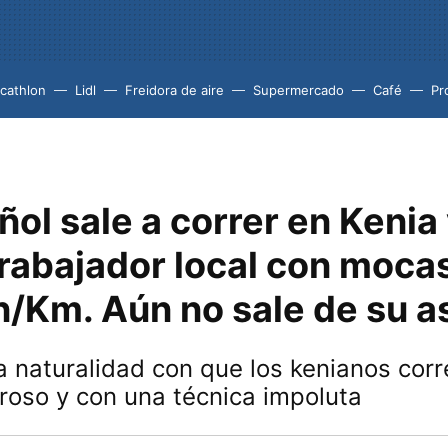
cathlon
Lidl
Freidora de aire
Supermercado
Café
Pr
ol sale a correr en Kenia 
trabajador local con moca
n/Km. Aún no sale de su 
 naturalidad con que los kenianos corr
roso y con una técnica impoluta