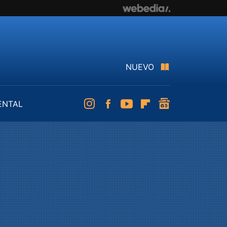
NUEVO
ENTAL
Instagram
Facebook
Youtube
Flipboard
googlenews