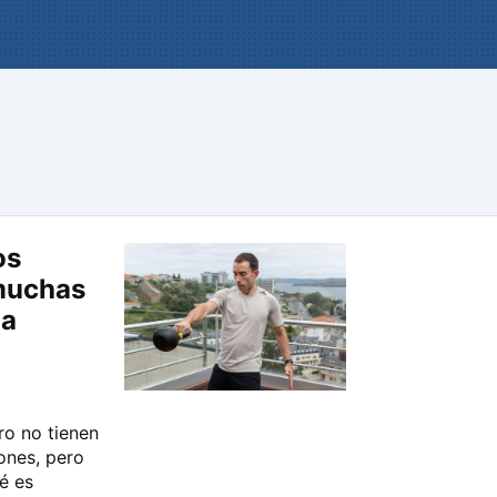
os
muchas
ma
ro no tienen
ones, pero
é es