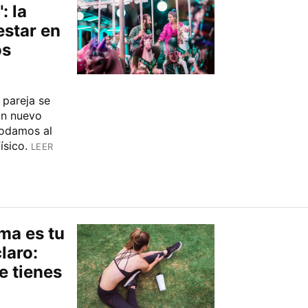
: la
estar en
os
 pareja se
Un nuevo
odamos al
ísico.
LEER
rma es tu
laro:
e tienes