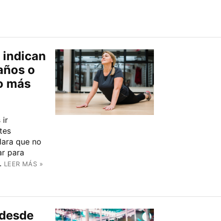
e indican
 años o
o más
ir
tes
lara que no
r para
l.
LEER MÁS »
 desde