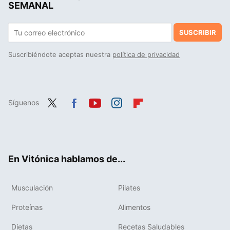
SEMANAL
SUSCRIBIR
Suscribiéndote aceptas nuestra
política de privacidad
Síguenos
Twit
Fac
You
Inst
Flip
ter
ebo
tub
agr
boa
ok
e
am
rd
En Vitónica hablamos de...
Musculación
Pilates
Proteínas
Alimentos
Dietas
Recetas Saludables