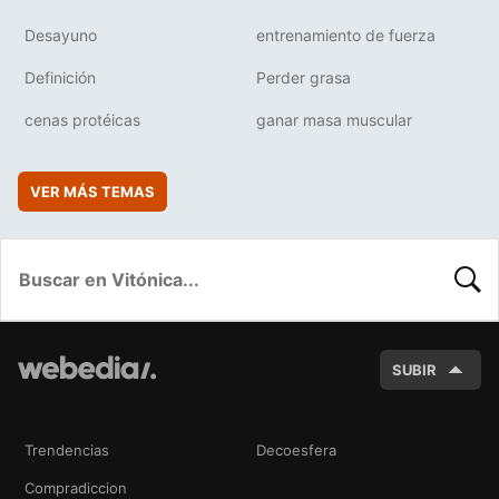
Desayuno
entrenamiento de fuerza
Definición
Perder grasa
cenas protéicas
ganar masa muscular
VER MÁS TEMAS
BUSC
SUBIR
Trendencias
Decoesfera
Compradiccion