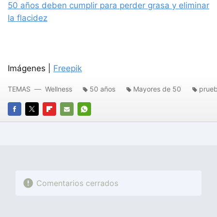
50 años deben cumplir para perder grasa y eliminar
la flacidez
Imágenes |
Freepik
TEMAS
Wellness
50 años
Mayores de 50
prueb
FACEBOOK
TWITTER
FLIPBOARD
E-
WHATSAPP
MAIL
Comentarios cerrados