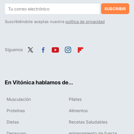
SUSCRIBIR
Suscribiéndote aceptas nuestra
política de privacidad
Síguenos
Twit
Fac
You
Inst
Flip
ter
ebo
tub
agr
boa
ok
e
am
rd
En Vitónica hablamos de...
Musculación
Pilates
Proteínas
Alimentos
Dietas
Recetas Saludables
Desayuno
entrenamiento de fuerza