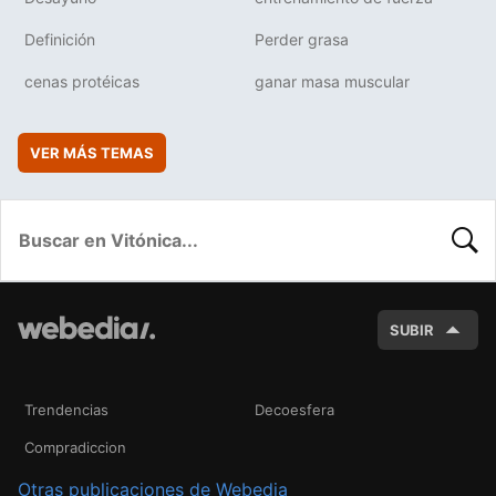
Definición
Perder grasa
cenas protéicas
ganar masa muscular
VER MÁS TEMAS
BUSC
SUBIR
Trendencias
Decoesfera
Compradiccion
Otras publicaciones de Webedia