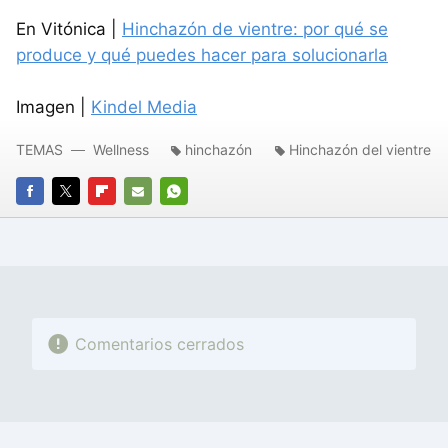
En Vitónica |
Hinchazón de vientre: por qué se
produce y qué puedes hacer para solucionarla
Imagen |
Kindel Media
TEMAS
Wellness
hinchazón
Hinchazón del vientre
FACEBOOK
TWITTER
FLIPBOARD
E-
WHATSAPP
MAIL
Comentarios cerrados