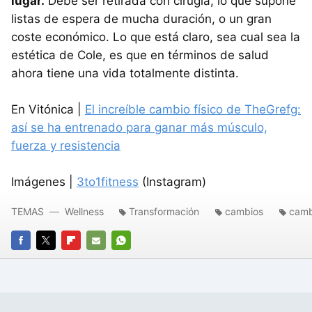
lugar.
Debe ser retirada con cirugía, lo que supone
listas de espera de mucha duración, o un gran
coste económico. Lo que está claro, sea cual sea la
estética de Cole, es que en términos de salud
ahora tiene una vida totalmente distinta.
En Vitónica |
El increíble cambio físico de TheGrefg:
así se ha entrenado para ganar más músculo,
fuerza y resistencia
Imágenes |
3to1fitness
(Instagram)
TEMAS
Wellness
Transformación
cambios
camb
FACEBOOK
TWITTER
FLIPBOARD
E-
WHATSAPP
MAIL