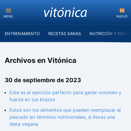
MENÚ
NUEVO
ENTRENAMIENTO
RECETAS SANAS
NUTRICIÓN Y DIETA
Archivos en Vitónica
30 de septiembre de 2023
Este es el ejercicio perfecto para ganar volumen y
fuerza en tus brazos
Estos son los alimentos que pueden reemplazar al
pescado en términos nutricionales, si llevas una
dieta vegana