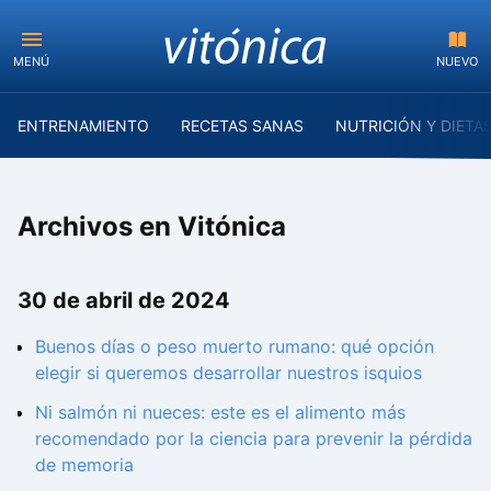
MENÚ
NUEVO
ENTRENAMIENTO
RECETAS SANAS
NUTRICIÓN Y DIETA
Archivos en Vitónica
30 de abril de 2024
Buenos días o peso muerto rumano: qué opción
elegir si queremos desarrollar nuestros isquios
Ni salmón ni nueces: este es el alimento más
recomendado por la ciencia para prevenir la pérdida
de memoria