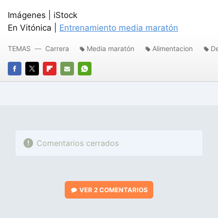
Imágenes | iStock
En Vitónica |
Entrenamiento media maratón
TEMAS
Carrera
Media maratón
Alimentacion
D
FACEBOOK
TWITTER
FLIPBOARD
E-
WHATSAPP
MAIL
Comentarios cerrados
VER
2 COMENTARIOS