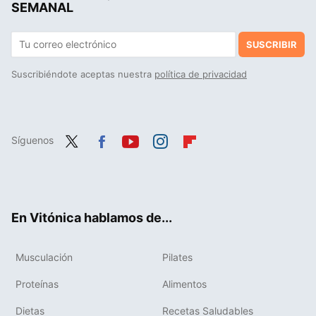
SEMANAL
SUSCRIBIR
Suscribiéndote aceptas nuestra
política de privacidad
Síguenos
Twit
Fac
You
Inst
Flip
ter
ebo
tub
agr
boa
ok
e
am
rd
En Vitónica hablamos de...
Musculación
Pilates
Proteínas
Alimentos
Dietas
Recetas Saludables