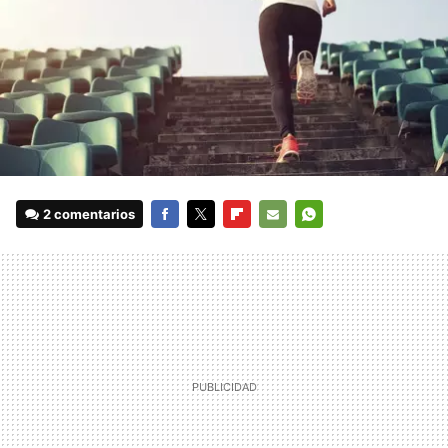
2 comentarios
FACEBOOK
TWITTER
FLIPBOARD
E-
WHATSAPP
MAIL