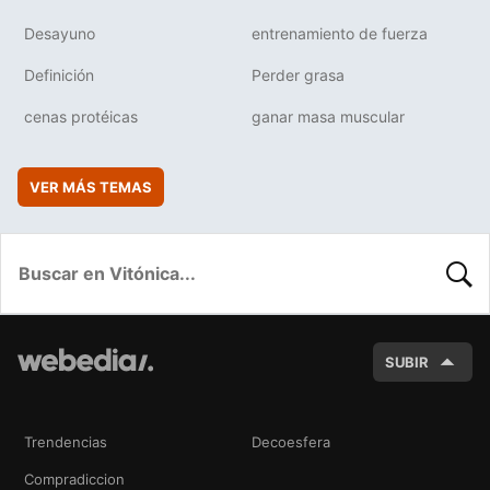
Desayuno
entrenamiento de fuerza
Definición
Perder grasa
cenas protéicas
ganar masa muscular
VER MÁS TEMAS
BUSC
SUBIR
Trendencias
Decoesfera
Compradiccion