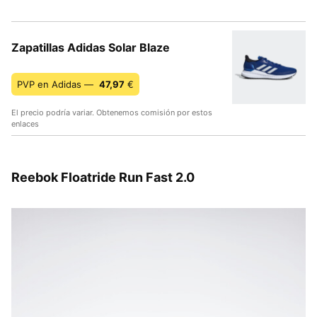
Zapatillas Adidas Solar Blaze
PVP en Adidas —
47,97
€
El precio podría variar. Obtenemos comisión por estos
enlaces
Reebok Floatride Run Fast 2.0