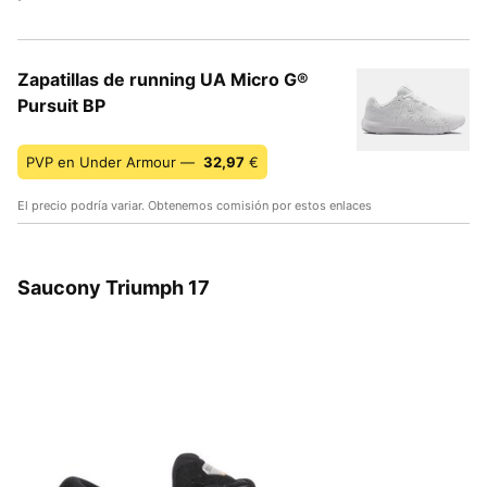
Zapatillas de running UA Micro G®
Pursuit BP
PVP en Under Armour —
32,97
€
El precio podría variar. Obtenemos comisión por estos enlaces
Saucony Triumph 17