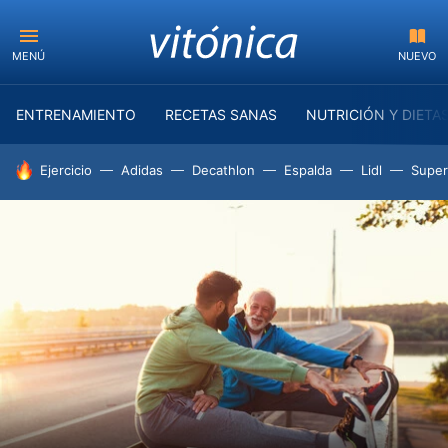
MENÚ
NUEVO
ENTRENAMIENTO
RECETAS SANAS
NUTRICIÓN Y DIETA
HOY SE HABLA DE
Ejercicio
Adidas
Decathlon
Espalda
Lidl
Supe