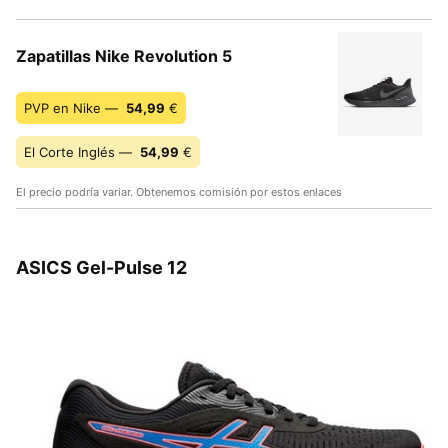
Zapatillas Nike Revolution 5
PVP en Nike —
54,99
€
El Corte Inglés —
54,99
€
El precio podría variar. Obtenemos comisión por estos enlaces
ASICS Gel-Pulse 12