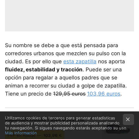
Su nombre se debe a que está pensada para
corredores urbanos que mezclen su pulso con la
ciudad. Es por ello que
esta zapatilla
nos aporta
fluidez, estabilidad y tracción
. Puede ser una
opción para regalar a aquellos padres que se
animan a recorrer su ciudad a golpe de zapatilla.
Tiene un precio de
129,95 euros
103,96 euros
.
Utilizamos cookies de terceros para generar estadísticas
Zapatillas Adidas Pulse Boost HD
de audiencia y mostrar publicidad personalizada analizando
tu navegación. Si sigues navegando estarás aceptando su uso.
Más información
PVP en Adidas —
103,96
€