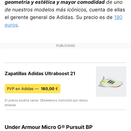
geometría y estética y mayor comodidad
de uno
de nuestros modelos más icónicos,
cuenta de ellas
el gerente general de Adidas. Su precio es de
180
euros
.
Zapatillas Adidas Ultraboost 21
PVP en Adidas —
180,00
€
El precio podría variar. Obtenemos comisión por estos
enlaces
Under Armour Micro G® Pursuit BP