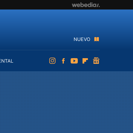
NUEVO
ENTAL
Instagram
Facebook
Youtube
Flipboard
googlenews