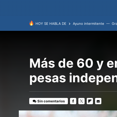
HOY SE HABLA DE
Ayuno intermitente
Gr
Más de 60 y e
pesas indepe
Sin comentarios
FACEBOOK
TWITTER
FLIPBOARD
E-
MAIL