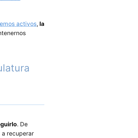
emos activos
,
la
antenernos
latura
guirlo
. De
 a recuperar