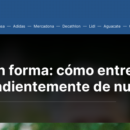
asa
Adidas
Mercadona
Decathlon
Lidl
Aguacate
n forma: cómo entr
ndientemente de nu