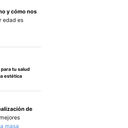
no y cómo nos
er edad es
 para tu salud
a estética
ealización de
 mejores
na masa