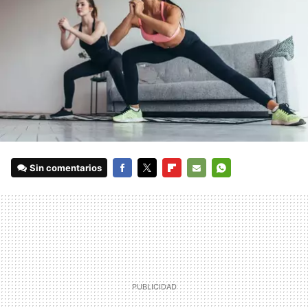
Sin comentarios
FACEBOOK
TWITTER
FLIPBOARD
E-
WHATSAPP
MAIL