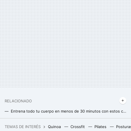
RELACIONADO
Entrena todo tu cuerpo en menos de 30 minutos con estos cuatro circuitos de tres ejercicios básicos
Adiós CrossFit: llega el nuevo entrenamiento de alta intensidad que te dejará sin aliento en 6 minutos
TEMAS DE INTERÉS
Quinoa
Crossfit
Pilates
Postura
La debacle demográfica en Europa, expuesta en este mapa con un invitado engañoso: Mónaco