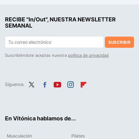
Si crees que es bueno usar poleas para ganar músculo porque ofrecen tensión constante al músculo, debes saber esto
RECIBE "In/Out", NUESTRA NEWSLETTER
Cómo ganar músculo después de los 50: claves para una musculatura fuerte y saludable
SEMANAL
SUSCRIBIR
Suscribiéndote aceptas nuestra
política de privacidad
Síguenos
Twit
Fac
You
Inst
Flip
ter
ebo
tub
agr
boa
ok
e
am
rd
En Vitónica hablamos de...
Musculación
Pilates