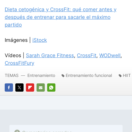
Dieta cetogénica y CrossFit: qué comer antes y
después de entrenar para sacarle el máximo
partido
Imágenes |
iStock
Vídeos |
Sarah Grace Fitness
,
CrossFit
,
WODwell
,
CrossFitFury
TEMAS
Entrenamiento
Entrenamiento funcional
HIIT
FACEBOOK
TWITTER
FLIPBOARD
E-
WHATSAPP
MAIL