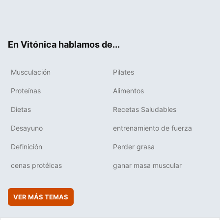
Twit
Fac
You
Inst
Flip
ter
ebo
tub
agr
boa
ok
e
am
rd
En Vitónica hablamos de...
Musculación
Pilates
Proteínas
Alimentos
Dietas
Recetas Saludables
Desayuno
entrenamiento de fuerza
Definición
Perder grasa
cenas protéicas
ganar masa muscular
VER MÁS TEMAS