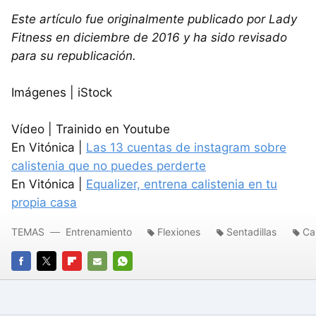
Este artículo fue originalmente publicado por Lady
Fitness en diciembre de 2016 y ha sido revisado
para su republicación.
Imágenes | iStock
Vídeo | Trainido en Youtube
En Vitónica |
Las 13 cuentas de instagram sobre
calistenia que no puedes perderte
En Vitónica |
Equalizer, entrena calistenia en tu
propia casa
TEMAS
Entrenamiento
Flexiones
Sentadillas
Cal
FACEBOOK
TWITTER
FLIPBOARD
E-
WHATSAPP
MAIL