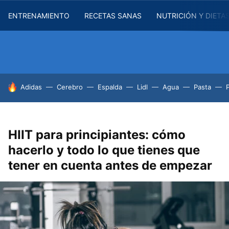
ENTRENAMIENTO
RECETAS SANAS
NUTRICIÓN Y DIETA
HOY SE HABLA DE
Adidas
Cerebro
Espalda
Lidl
Agua
Pasta
HIIT para principiantes: cómo
hacerlo y todo lo que tienes que
tener en cuenta antes de empezar