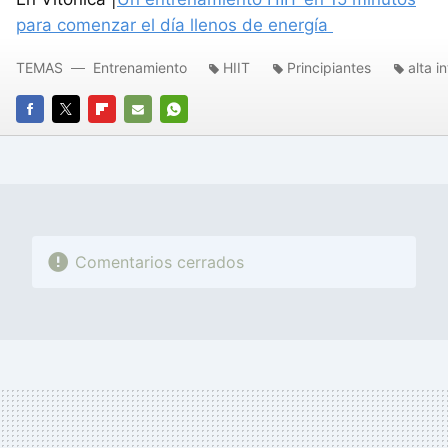
para comenzar el día llenos de energía
TEMAS
Entrenamiento
HIIT
Principiantes
alta i
FACEBOOK
TWITTER
FLIPBOARD
E-
WHATSAPP
MAIL
Comentarios cerrados