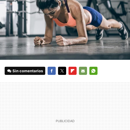
Sin comentarios
FACEBOOK
TWITTER
FLIPBOARD
E-
WHATSAPP
MAIL