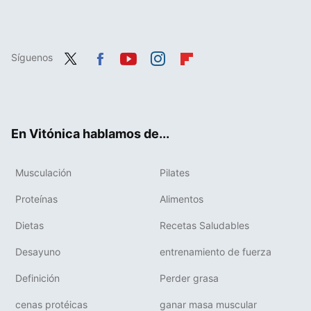
Síguenos
Twit
Fac
You
Inst
Flip
ter
ebo
tub
agr
boa
ok
e
am
rd
En Vitónica hablamos de...
Musculación
Pilates
Proteínas
Alimentos
Dietas
Recetas Saludables
Desayuno
entrenamiento de fuerza
Definición
Perder grasa
cenas protéicas
ganar masa muscular