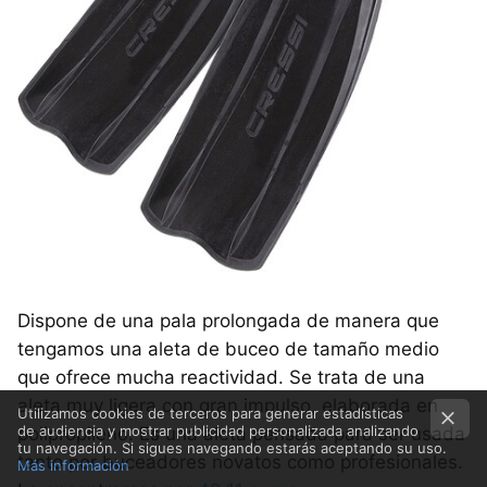
Dispone de una pala prolongada de manera que
tengamos una aleta de buceo de tamaño medio
que ofrece mucha reactividad. Se trata de una
aleta muy ligera con gran impulso, elaborada en
Utilizamos cookies de terceros para generar estadísticas
de audiencia y mostrar publicidad personalizada analizando
polipropileno. Es una aleta pensada para ser usada
tu navegación. Si sigues navegando estarás aceptando su uso.
tanto por buceadores novatos como profesionales.
Más información