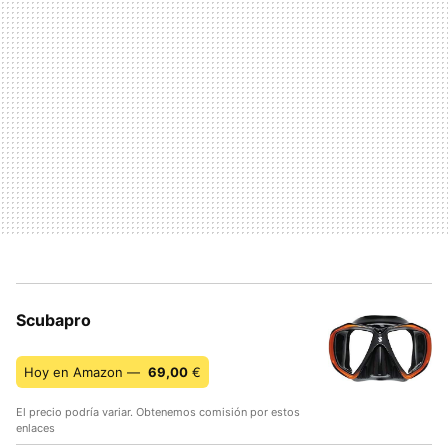
Scubapro
Hoy en Amazon —
69,00
€
El precio podría variar. Obtenemos comisión por estos
enlaces