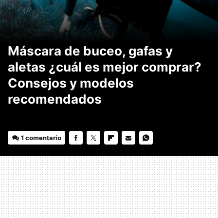
Máscara de buceo, gafas y
aletas ¿cuál es mejor comprar?
Consejos y modelos
recomendados
1 comentario
FACEBOOK
TWITTER
FLIPBOARD
E-
WHATSAPP
MAIL