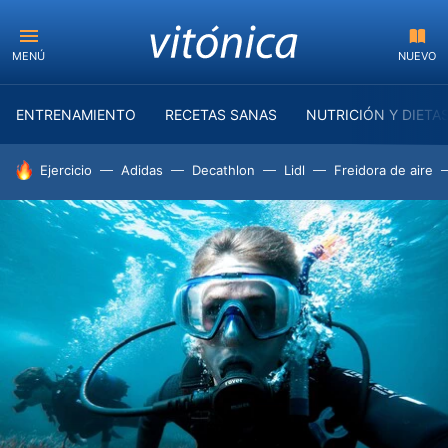
MENÚ
NUEVO
ENTRENAMIENTO
RECETAS SANAS
NUTRICIÓN Y DIETA
HOY SE HABLA DE
Ejercicio
Adidas
Decathlon
Lidl
Freidora de aire