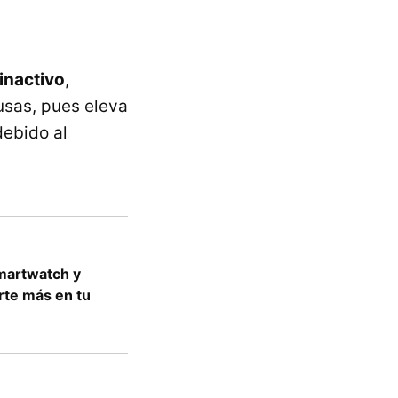
inactivo
,
usas, pues eleva
debido al
martwatch y
rte más en tu