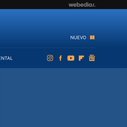
NUEVO
ENTAL
Instagram
Facebook
Youtube
Flipboard
googlenews