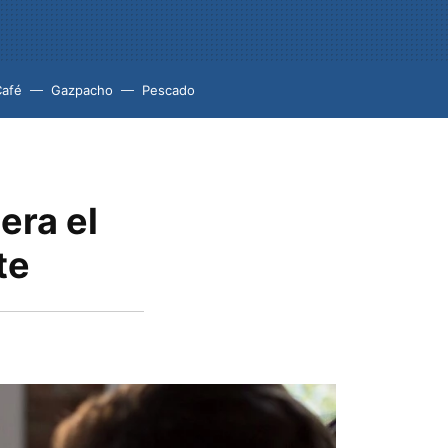
Café
Gazpacho
Pescado
era el
te