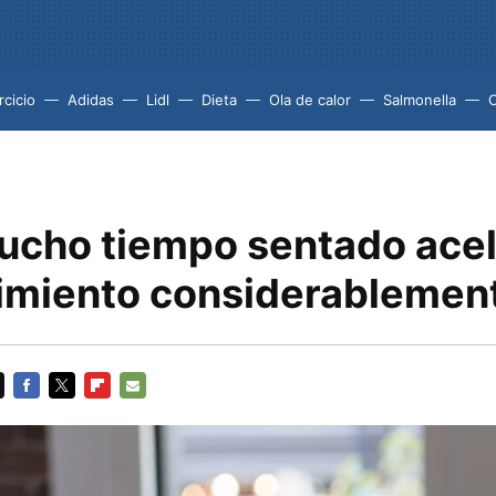
rcicio
Adidas
Lidl
Dieta
Ola de calor
Salmonella
ucho tiempo sentado acel
imiento considerablemen
FACEBOOK
TWITTER
FLIPBOARD
E-
MAIL