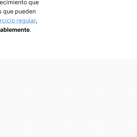
jecimiento que
es que pueden
rcicio regular
,
rablemente
.