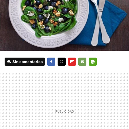
Sin comentarios
FACEBOOK
TWITTER
FLIPBOARD
E-
WHATSAPP
MAIL