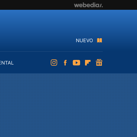
NUEVO
ENTAL
Instagram
Facebook
Youtube
Flipboard
googlenews