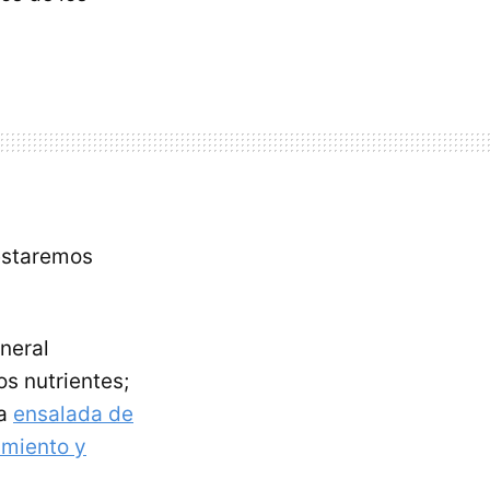
 estaremos
neral
s nutrientes;
na
ensalada de
pimiento y