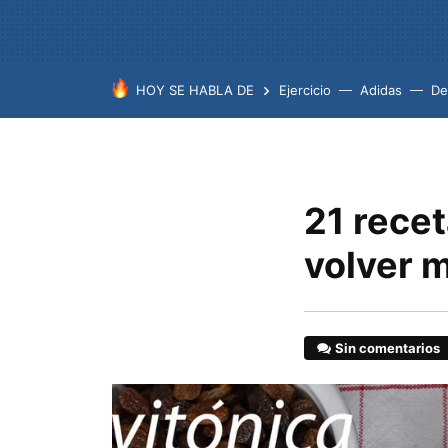
HOY SE HABLA DE
Ejercicio
Adidas
De
21 recet
volver m
Sin comentarios