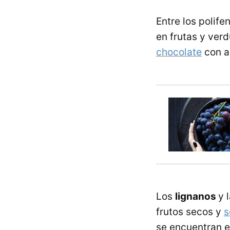
Entre los polif
en frutas y ver
chocolate
con a
Los
lignanos
y 
frutos secos y
s
se encuentran e