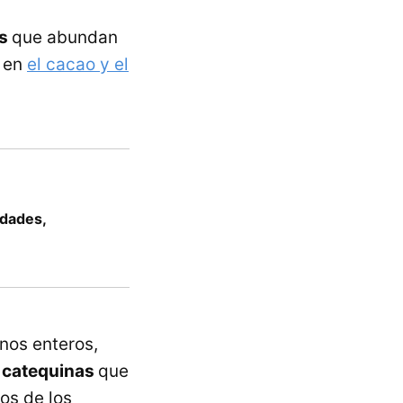
es
que abundan
 en
el cacao y el
edades,
anos enteros,
,
catequinas
que
os de los