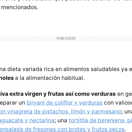
 mencionados.
na dieta variada rica en alimentos saludables ya
enoles
a la alimentación habitual.
liva extra virgen y frutas así como verduras
en ge
eparar un
biryani de coliflor y verduras
con valioso
on vinagreta de pistachos, limón y parmesano
; u
aguacate y nectarina
; una
tortitlla de berenjena, 
ensalada de fresones con brotes y frutos secos
.