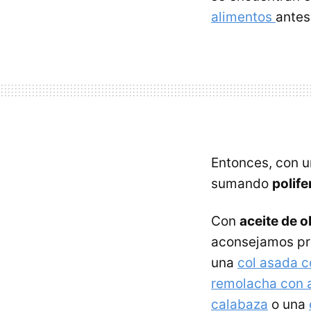
alimentos
antes
Entonces, con u
sumando
polif
Con
aceite de o
aconsejamos pr
una
col asada c
remolacha con 
calabaza
o una