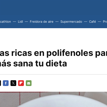
cathlon
Lidl
Freidora de aire
Supermercado
Café
Pr
as ricas en polifenoles pa
ás sana tu dieta
FACEBOOK
TWITTER
FLIPBOARD
E-
MAIL