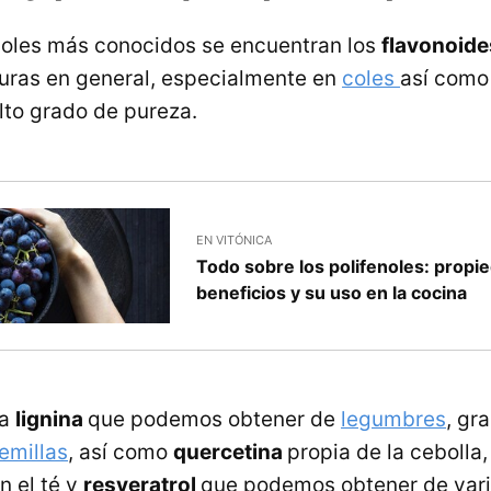
enoles más conocidos se encuentran los
flavonoid
duras en general, especialmente en
coles
así como
lto grado de pureza.
EN VITÓNICA
Todo sobre los polifenoles: propi
beneficios y su uso en la cocina
la
lignina
que podemos obtener de
legumbres
, gr
emillas
, así como
quercetina
propia de la cebolla
n el té y
resveratrol
que podemos obtener de vari