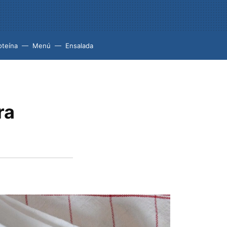
oteína
Menú
Ensalada
ra