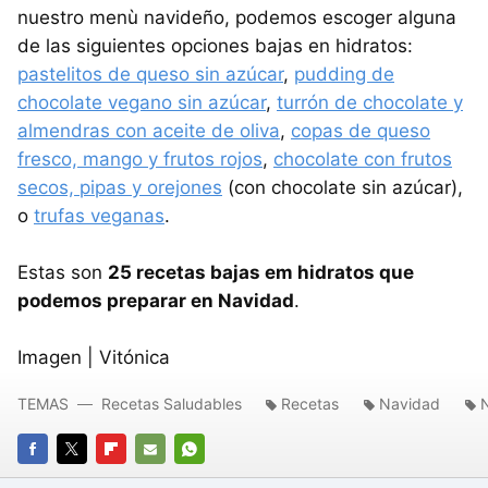
nuestro menù navideño, podemos escoger alguna
de las siguientes opciones bajas en hidratos:
pastelitos de queso sin azúcar
,
pudding de
chocolate vegano sin azúcar
,
turrón de chocolate y
almendras con aceite de oliva
,
copas de queso
fresco, mango y frutos rojos
,
chocolate con frutos
secos, pipas y orejones
(con chocolate sin azúcar),
o
trufas veganas
.
Estas son
25 recetas bajas em hidratos que
podemos preparar en Navidad
.
Imagen | Vitónica
TEMAS
Recetas Saludables
Recetas
Navidad
FACEBOOK
TWITTER
FLIPBOARD
E-
WHATSAPP