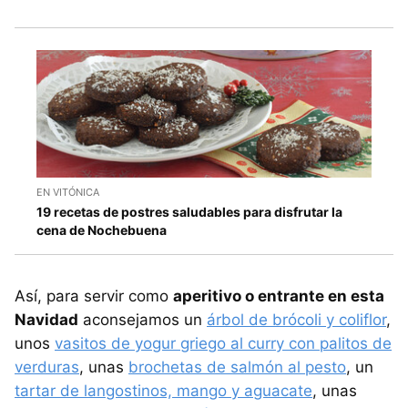
EN VITÓNICA
19 recetas de postres saludables para disfrutar la
cena de Nochebuena
Así, para servir como
aperitivo o entrante en esta
Navidad
aconsejamos un
árbol de brócoli y coliflor
,
unos
vasitos de yogur griego al curry con palitos de
verduras
, unas
brochetas de salmón al pesto
, un
tartar de langostinos, mango y aguacate
, unas