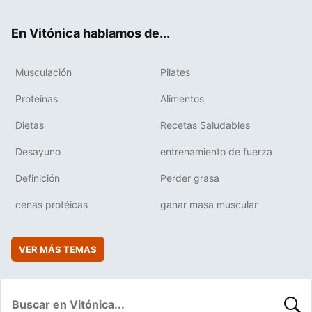
ter
ebo
tub
agr
boa
ok
e
am
rd
En Vitónica hablamos de...
Musculación
Pilates
Proteínas
Alimentos
Dietas
Recetas Saludables
Desayuno
entrenamiento de fuerza
Definición
Perder grasa
cenas protéicas
ganar masa muscular
VER MÁS TEMAS