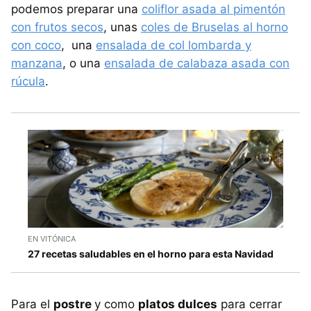
podemos preparar una
coliflor asada al pimentón
con frutos secos
, unas
coles de Bruselas al horno
con coco
, una
ensalada de col lombarda y
manzana
, o una
ensalada de calabaza asada con
rúcula
.
EN VITÓNICA
27 recetas saludables en el horno para esta Navidad
Para el
postre
y como
platos dulces
para cerrar