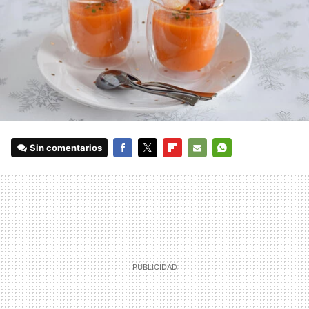
Sin comentarios
FACEBOOK
TWITTER
FLIPBOARD
E-
WHATSAPP
MAIL