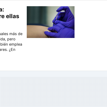
a:
e ellas
tuales más de
ida, pero
mbién emplea
ares. ¿En