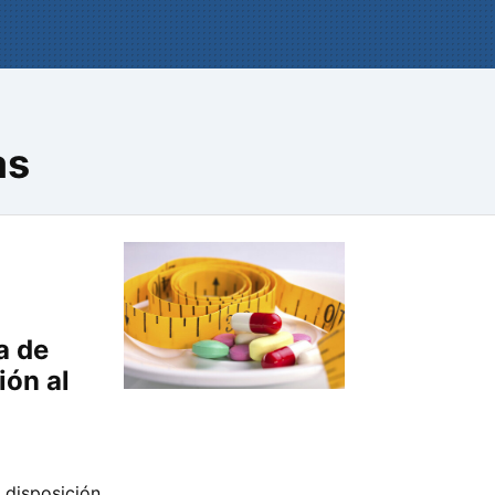
as
a de
ión al
 disposición