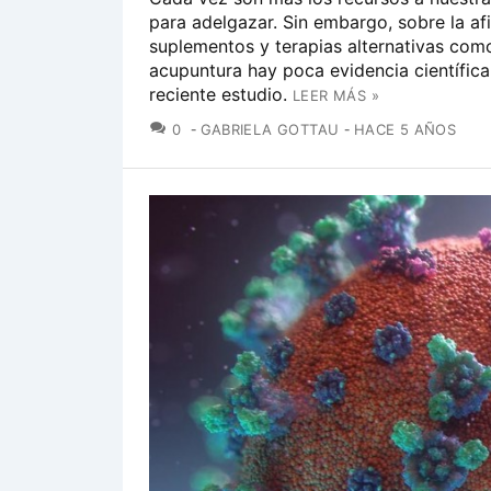
para adelgazar. Sin embargo, sobre la af
suplementos y terapias alternativas como
acupuntura hay poca evidencia científic
reciente estudio.
LEER MÁS »
COMENTARIOS
0
GABRIELA GOTTAU
HACE 5 AÑOS