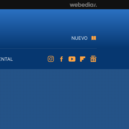
NUEVO
ENTAL
Instagram
Facebook
Youtube
Flipboard
googlenews