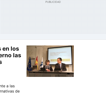
 en los
erno las
s
nte a las
rnativas de