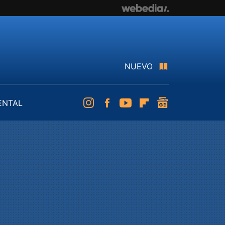
NUEVO
ENTAL
Instagram
Facebook
Youtube
Flipboard
googlenews