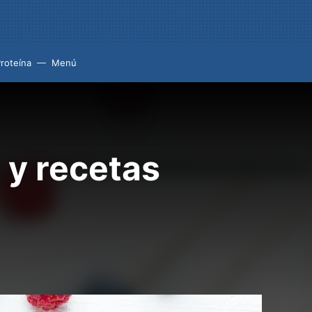
roteína
Menú
 y recetas