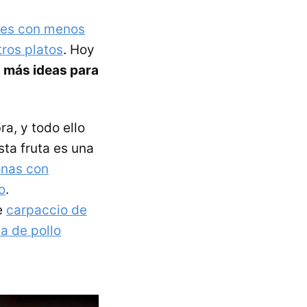
les con menos
ros platos
. Hoy
 más ideas para
ra, y todo ello
Esta fruta es una
nas con
o
.
e
carpaccio de
a de pollo