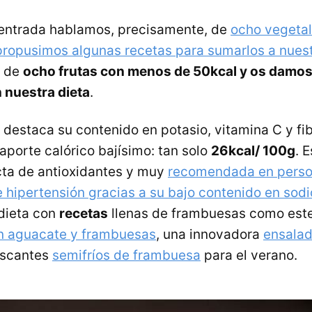
 entrada hablamos, precisamente, de
ocho vegeta
propusimos algunas recetas para sumarlos a nuest
p de
ocho frutas con menos de 50kcal y os damos
n nuestra dieta
.
: destaca su contenido en potasio, vitamina C y fib
aporte calórico bajísimo: tan solo
26kcal/ 100g
. 
cta de antioxidantes y muy
recomendada en perso
 hipertensión gracias a su bajo contenido en sodi
dieta con
recetas
llenas de frambuesas como est
n aguacate y frambuesas
, una innovadora
ensalad
escantes
semifríos de frambuesa
para el verano.