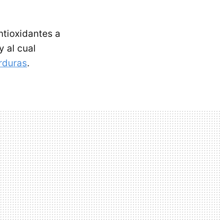
ntioxidantes a
y al cual
erduras
.