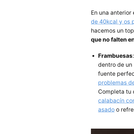
En una anterior
de 40kcal y os 
hacemos un to
que no falten e
Frambuesas
dentro de un 
fuente perfe
problemas de
Completa tu 
calabacín co
asado
o refr