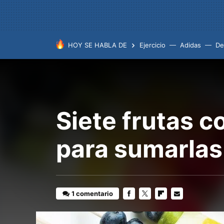
HOY SE HABLA DE
Ejercicio
Adidas
De
Siete frutas 
para sumarlas 
1 comentario
FACEBOOK
TWITTER
FLIPBOARD
E-
MAIL