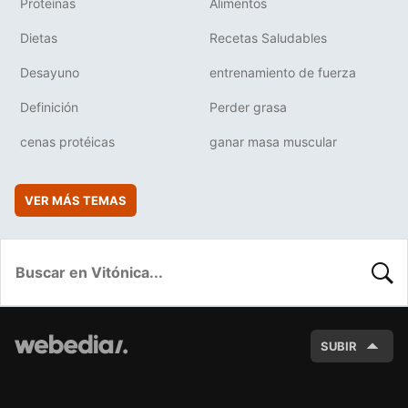
Proteínas
Alimentos
Dietas
Recetas Saludables
Desayuno
entrenamiento de fuerza
Definición
Perder grasa
cenas protéicas
ganar masa muscular
VER MÁS TEMAS
BUSC
SUBIR