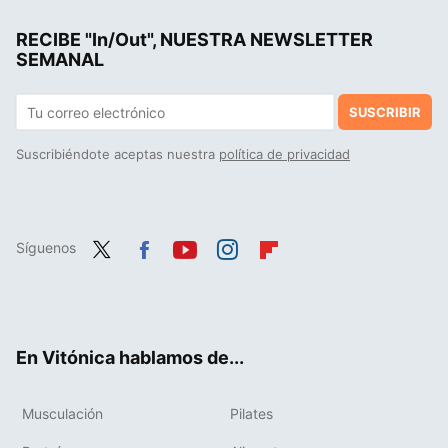
Corrió 366 maratones en 366 días, batió un récord mundial y esto le ocurrió a su corazón
RECIBE "In/Out", NUESTRA NEWSLETTER
Un español sale a correr en Kenia y se le une un trabajador local con mocasines a 3:45 min/Km. Aún no sale de su asombro
SEMANAL
SUSCRIBIR
Suscribiéndote aceptas nuestra
política de privacidad
Síguenos
Twit
Fac
You
Inst
Flip
ter
ebo
tub
agr
boa
ok
e
am
rd
En Vitónica hablamos de...
Musculación
Pilates