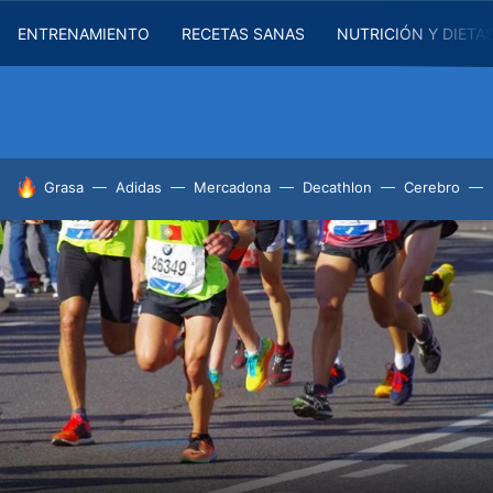
ENTRENAMIENTO
RECETAS SANAS
NUTRICIÓN Y DIETA
HOY SE HABLA DE
Grasa
Adidas
Mercadona
Decathlon
Cerebro