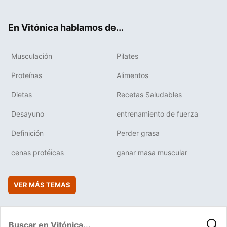
ter
ebo
tub
agr
boa
ok
e
am
rd
En Vitónica hablamos de...
Musculación
Pilates
Proteínas
Alimentos
Dietas
Recetas Saludables
Desayuno
entrenamiento de fuerza
Definición
Perder grasa
cenas protéicas
ganar masa muscular
VER MÁS TEMAS