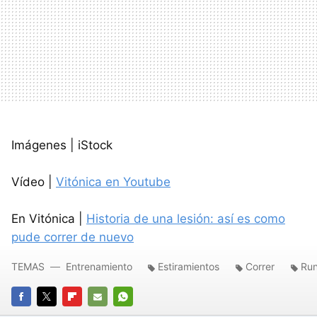
Imágenes | iStock
Vídeo |
Vitónica en Youtube
En Vitónica |
Historia de una lesión: así es como
pude correr de nuevo
TEMAS
Entrenamiento
Estiramientos
Correr
Run
FACEBOOK
TWITTER
FLIPBOARD
E-
WHATSAPP