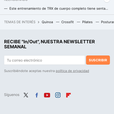
Este entrenamiento de TRX de cuerpo completo tiene sentadillas y flexiones y lo puedes hacer en solo 7 minutos
Un entrenamiento HIIT con TRX que puedes realizar en casa y en menos de 15 minutos
TEMAS DE INTERÉS
Quinoa
Crossfit
Pilates
Postura
La debacle demográfica en Europa, expuesta en este mapa con un invitado engañoso: Mónaco
RECIBE "In/Out", NUESTRA NEWSLETTER
SEMANAL
SUSCRIBIR
Suscribiéndote aceptas nuestra
política de privacidad
Síguenos
Twit
Fac
You
Inst
Flip
ter
ebo
tub
agr
boa