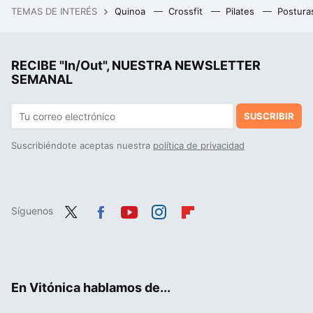
TEMAS DE INTERÉS
Quinoa
Crossfit
Pilates
Postura
Un CEO y una directora de RRHH le estaban poniendo tranquilamente los cuernos a sus parejas. Hasta que apareció Codplay
RECIBE "In/Out", NUESTRA NEWSLETTER
SEMANAL
SUSCRIBIR
Suscribiéndote aceptas nuestra
política de privacidad
Síguenos
Twit
Fac
You
Inst
Flip
ter
ebo
tub
agr
boa
ok
e
am
rd
En Vitónica hablamos de...