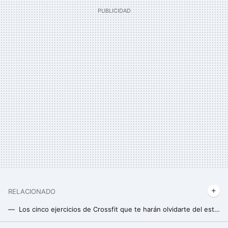
RELACIONADO
Los cinco ejercicios de Crossfit que te harán olvidarte del estrés y poner el foco en el momento presente
Cómo ejecutar el devil press de CrossFit correctamente: un ejercicio para trabajar todo tu cuerpo solo con un par de mancuernas