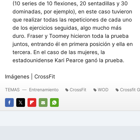
(10 series de 10 flexiones, 20 sentadillas y 30
dominadas, por ejemplo), en este caso tuvieron
que realizar todas las repeticiones de cada uno
de los ejercicios seguidas, algo mucho más
duro. Fraser y Toomey hicieron toda la prueba
juntos, entrando él en primera posición y ella en
tercera. En el caso de las mujeres, la
estadounidense Kari Pearce ganó la prueba.
Imágenes | CrossFit
TEMAS
Entrenamiento
CrossFit
WOD
Crossfit 
FACEBOOK
TWITTER
FLIPBOARD
E-
WHATSAPP
MAIL