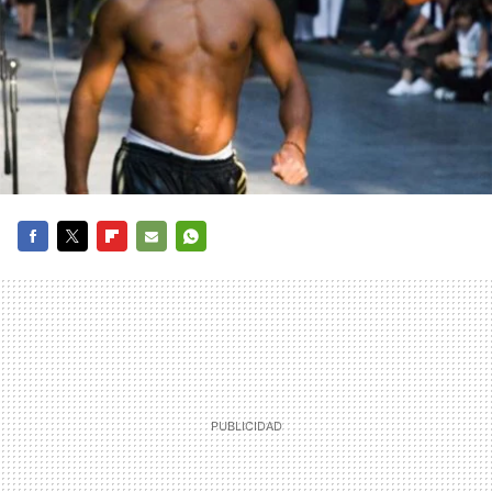
FACEBOOK
TWITTER
FLIPBOARD
E-
WHATSAPP
MAIL