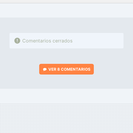
FACEBOOK
TWITTER
FLIPBOARD
E-
WHATSAPP
MAIL
Comentarios cerrados
VER
8 COMENTARIOS