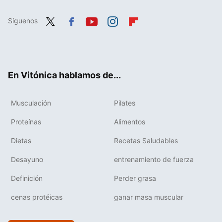
Síguenos
Twit
Fac
You
Inst
Flip
ter
ebo
tub
agr
boa
ok
e
am
rd
En Vitónica hablamos de...
Musculación
Pilates
Proteínas
Alimentos
Dietas
Recetas Saludables
Desayuno
entrenamiento de fuerza
Definición
Perder grasa
cenas protéicas
ganar masa muscular