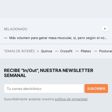
RELACIONADO
Más volumen para ganar masa muscular, sí, pero según el número de series que hagas actualmente
Todas las claves para ganar masa muscular practicando calistenia
TEMAS DE INTERÉS
Quinoa
Crossfit
Pilates
Postura
Unas imágenes por satélite han revelado un complejo desconocido en Neom. Es tan lujoso que solo puede ser para una persona
RECIBE "In/Out", NUESTRA NEWSLETTER
SEMANAL
SUSCRIBIR
Suscribiéndote aceptas nuestra
política de privacidad