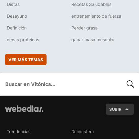
Dietas
Recetas Saludables
Desayuno
entrenamiento de fuerza
Definición
Perder grasa
cenas protéicas
ganar masa muscular
VER MÁS TEMAS
BUSC
SUBIR
Trendencias
Decoesfera