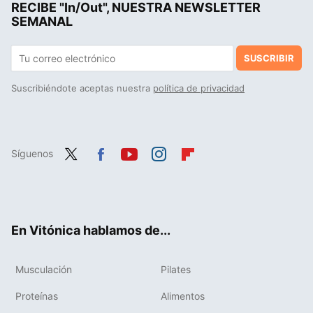
RECIBE "In/Out", NUESTRA NEWSLETTER
SEMANAL
SUSCRIBIR
Suscribiéndote aceptas nuestra
política de privacidad
Síguenos
Twit
Fac
You
Inst
Flip
ter
ebo
tub
agr
boa
ok
e
am
rd
En Vitónica hablamos de...
Musculación
Pilates
Proteínas
Alimentos