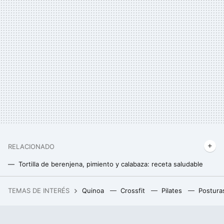
RELACIONADO
Tortilla de berenjena, pimiento y calabaza: receta saludable
Huevos al horno sobre aguacate con queso de cabra. Receta saludable
TEMAS DE INTERÉS
Quinoa
Crossfit
Pilates
Postura
Un ayuntamiento catalán multó a un particular por "talar unos árboles". Han descubierto una red internacional de tráfico ilegal de basuras