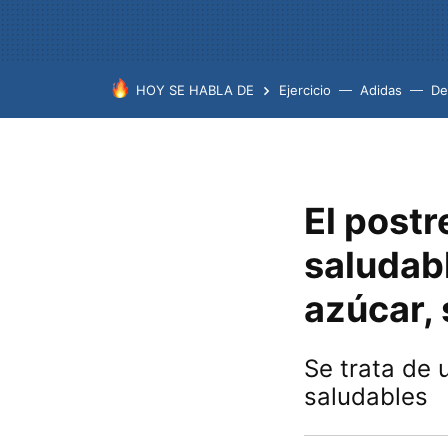
HOY SE HABLA DE
Ejercicio
Adidas
De
El post
saludab
azúcar, 
Se trata de 
saludables