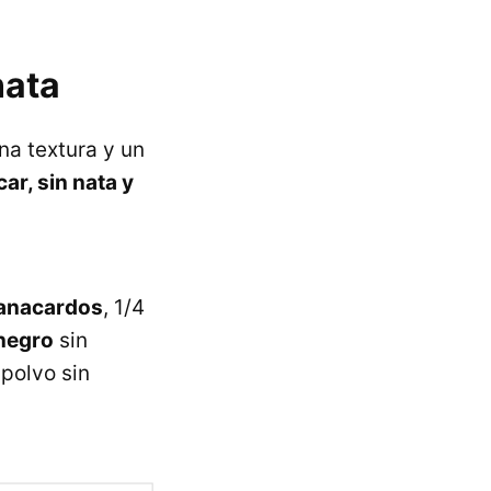
nata
na textura y un
ar, sin nata y
anacardos
, 1/4
negro
sin
 polvo sin