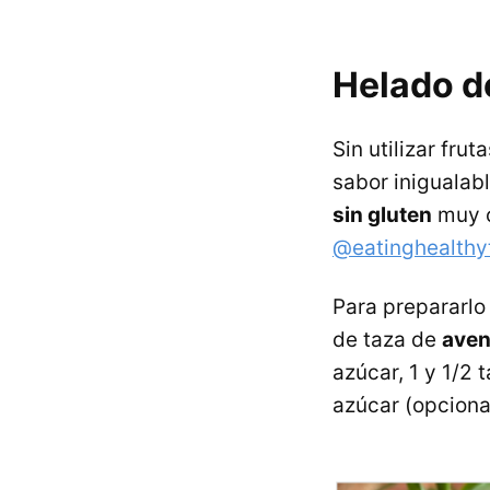
Helado de
Sin utilizar fru
sabor inigualab
sin gluten
muy c
@eatinghealthy
Para prepararlo
de taza de
aven
azúcar, 1 y 1/2 
azúcar (opcional