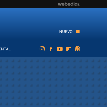
NUEVO
ENTAL
Instagram
Facebook
Youtube
Flipboard
googlenews