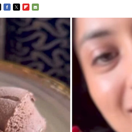
FACEBOOK
TWITTER
FLIPBOARD
E-
MAIL