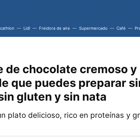
cathlon
Lidl
Freidora de aire
Supermercado
Café
Pr
re de chocolate cremoso y
le que puedes preparar si
sin gluten y sin nata
un plato delicioso, rico en proteínas y g