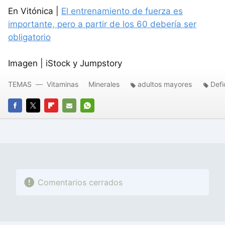
En Vitónica |
El entrenamiento de fuerza es
importante, pero a partir de los 60 debería ser
obligatorio
Imagen | iStock y Jumpstory
TEMAS
Vitaminas
Minerales
adultos mayores
Defi
FACEBOOK
TWITTER
FLIPBOARD
E-
WHATSAPP
MAIL
Comentarios cerrados