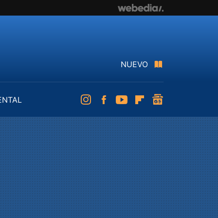
NUEVO
ENTAL
Instagram
Facebook
Youtube
Flipboard
googlenews