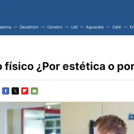
adona
Decathlon
Cerebro
Lidl
Aguacate
Café
En
o físico ¿Por estética o po
FACEBOOK
TWITTER
FLIPBOARD
E-
MAIL