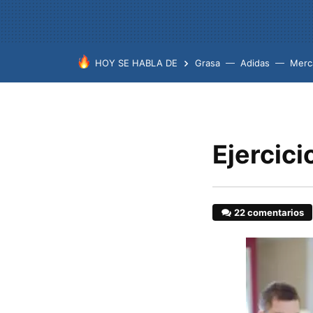
HOY SE HABLA DE
Grasa
Adidas
Merc
Ejercici
22 comentarios