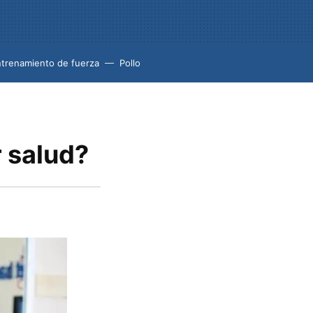
trenamiento de fuerza
Pollo
r salud?