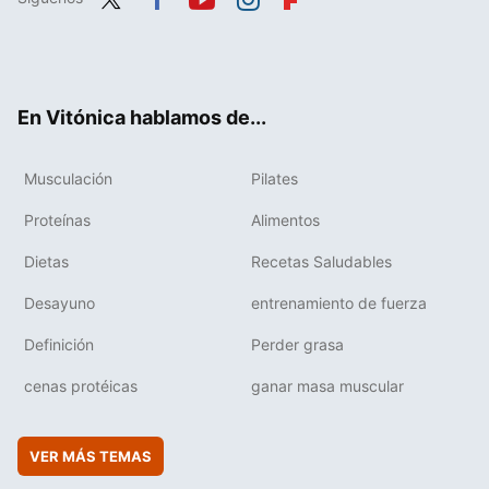
Twit
Fac
You
Inst
Flip
ter
ebo
tub
agr
boa
ok
e
am
rd
En Vitónica hablamos de...
Musculación
Pilates
Proteínas
Alimentos
Dietas
Recetas Saludables
Desayuno
entrenamiento de fuerza
Definición
Perder grasa
cenas protéicas
ganar masa muscular
VER MÁS TEMAS