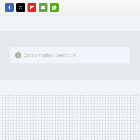
FACEBOOK
TWITTER
FLIPBOARD
E-
WHATSAPP
MAIL
Comentarios cerrados