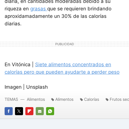
diaria, en cantidades moderadas debido a su
riqueza en
grasas
que se requieren brindando
aproxidamadamente un 30% de las calorías
diarias.
En Vitónica |
Siete alimentos concentrados en
calorías pero que pueden ayudarte a perder peso
Imagen | Unsplash
TEMAS
Alimentos
Alimentos
Calorías
Frutos se
FACEBOOK
TWITTER
FLIPBOARD
E-
WHATSAPP
MAIL