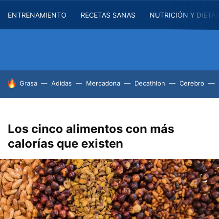
ENTRENAMIENTO
RECETAS SANAS
NUTRICIÓN Y DIETA
HOY SE HABLA DE
Grasa
Adidas
Mercadona
Decathlon
Cerebro
Los cinco alimentos con más
calorías que existen