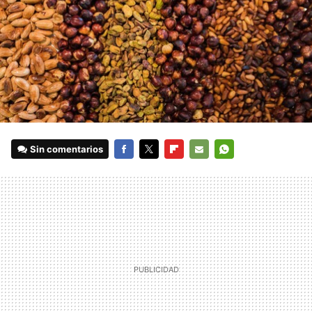
Sin comentarios
FACEBOOK
TWITTER
FLIPBOARD
E-
WHATSAPP
MAIL