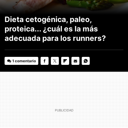
Dieta cetogénica, paleo,
proteica... ¿cuál es la más
adecuada para los runners?
1 comentario
FACEBOOK
TWITTER
FLIPBOARD
E-
WHATSAPP
MAIL