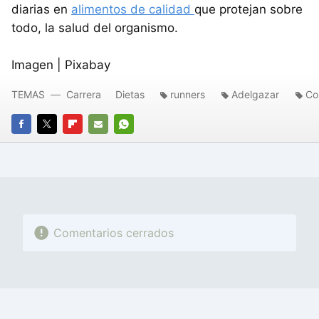
diarias en
alimentos de calidad
que protejan sobre
todo, la salud del organismo.
Imagen | Pixabay
TEMAS
Carrera
Dietas
runners
Adelgazar
Co
FACEBOOK
TWITTER
FLIPBOARD
E-
WHATSAPP
MAIL
Comentarios cerrados