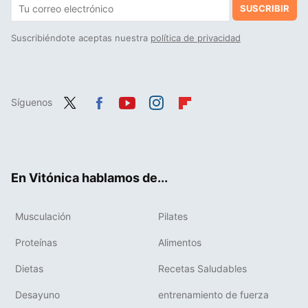
SUSCRIBIR
Suscribiéndote aceptas nuestra
política de privacidad
Síguenos
Twit
Fac
You
Inst
Flip
ter
ebo
tub
agr
boa
ok
e
am
rd
En Vitónica hablamos de...
Musculación
Pilates
Proteínas
Alimentos
Dietas
Recetas Saludables
Desayuno
entrenamiento de fuerza