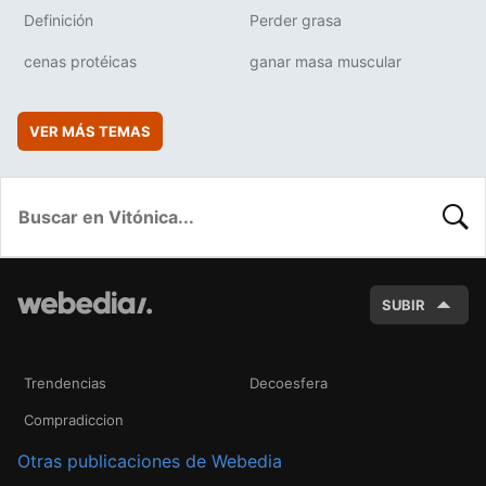
Definición
Perder grasa
cenas protéicas
ganar masa muscular
VER MÁS TEMAS
BUSC
SUBIR
Trendencias
Decoesfera
Compradiccion
Otras publicaciones de Webedia