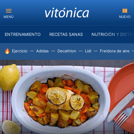
MENÚ
NUEVO
ENTRENAMIENTO
RECETAS SANAS
NUTRICIÓN Y DIETA
HOY SE HABLA DE
Ejercicio
Adidas
Decathlon
Lidl
Freidora de aire